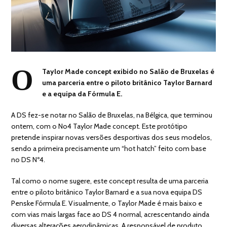
O
Taylor Made concept exibido no Salão de Bruxelas é
uma parceria entre o piloto britânico Taylor Barnard
e a equipa da Fórmula E.
A DS fez-se notar no Salão de Bruxelas, na Bélgica, que terminou
ontem, com o No4 Taylor Made concept. Este protótipo
pretende inspirar novas versões desportivas dos seus modelos,
sendo a primeira precisamente um “hot hatch” feito com base
no DS Nº4.
Tal como o nome sugere, este concept resulta de uma parceria
entre o piloto britânico Taylor Barnard e a sua nova equipa DS
Penske Fórmula E. Visualmente, o Taylor Made é mais baixo e
com vias mais largas face ao DS 4 normal, acrescentando ainda
diversas alterações aerodinâmicas. A responsável de produto,