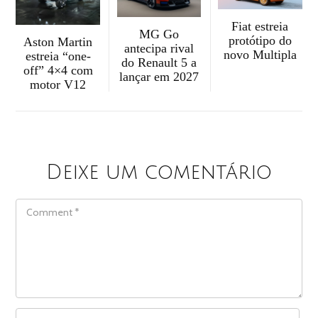
Fiat estreia
MG Go
protótipo do
Aston Martin
antecipa rival
novo Multipla
estreia “one-
do Renault 5 a
off” 4×4 com
lançar em 2027
motor V12
Deixe um comentário
COMMENT
NAME
*