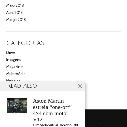
Maio 2018
Abril 2018
Março 2018
CATEGORIAS
Drive
Imagens
Magazine
Multimédia
Noticias
Read Also
Salão
Videos
Aston Martin
estreia “one-off”
4×4 com motor
V12
O modelo virtual Dreadnought