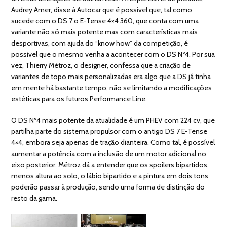
Audrey Amer, disse à Autocar que é possível que, tal como
sucede com o DS 7 o E-Tense 4×4 360, que conta com uma
variante não só mais potente mas com características mais
desportivas, com ajuda do “know how” da competição, é
possível que o mesmo venha a acontecer com o DS Nº4. Por sua
vez, Thierry Métroz, o designer, confessa que a criação de
variantes de topo mais personalizadas era algo que a DS já tinha
em mente há bastante tempo, não se limitando a modificações
estéticas para os futuros Performance Line.
O DS Nº4 mais potente da atualidade é um PHEV com 224 cv, que
partilha parte do sistema propulsor com o antigo DS 7 E-Tense
4×4, embora seja apenas de tração dianteira. Como tal, é possível
aumentar a potência com a inclusão de um motor adicional no
eixo posterior. Métroz dá a entender que os spoilers bipartidos,
menos altura ao solo, o lábio bipartido e a pintura em dois tons
poderão passar à produção, sendo uma forma de distinção do
resto da gama.