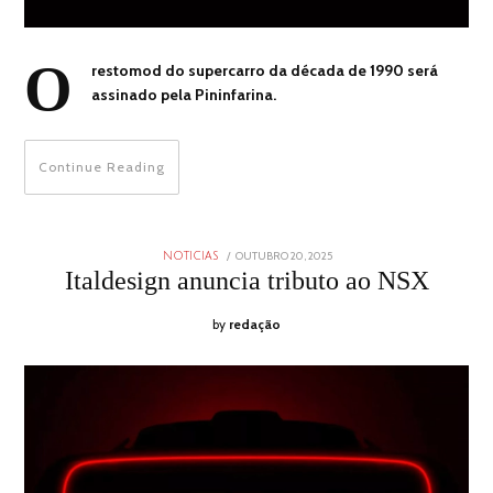
O
restomod do supercarro da década de 1990 será
assinado pela Pininfarina.
Continue Reading
POSTED
OUTUBRO 20, 2025
OUTUBRO
NOTICIAS
ON
20,
Italdesign anuncia tributo ao NSX
2025
by
redação