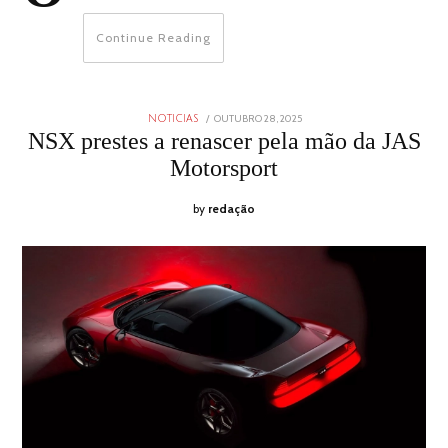
Continue Reading
POSTED
OUTUBRO 28, 2025
OUTUBRO
NOTICIAS
ON
28,
NSX prestes a renascer pela mão da JAS
2025
Motorsport
by
redação