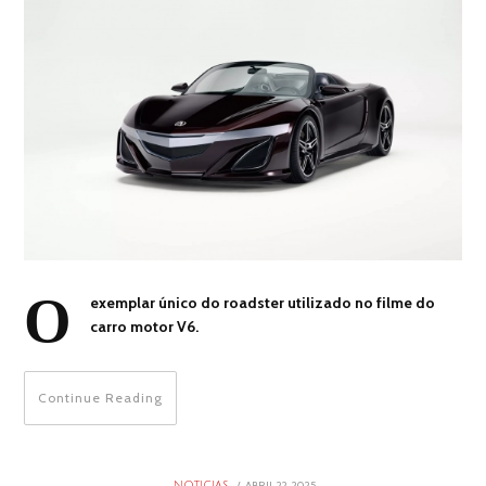
O
exemplar único do roadster utilizado no filme do
carro motor V6.
Continue Reading
POSTED
ABRIL 22, 2025
ABRIL
NOTICIAS