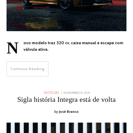
N
ovo modelo traz 320 cv, caixa manual e escape com
válvula ativa.
Continue Reading
POSTED
NOVEMBRO 12, 2021
NOVEMBRO
NOTICIAS
ON
12,
Sigla história Integra está de volta
2021
by
José Branco