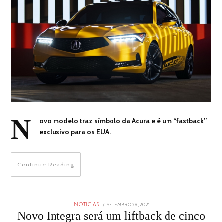
N
ovo modelo traz símbolo da Acura e é um “fastback”
exclusivo para os EUA.
Continue Reading
POSTED
SETEMBRO 29, 2021
SETEMBRO
NOTICIAS
ON
29,
Novo Integra será um liftback de cinco
2021