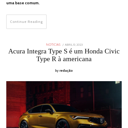
uma base comum.
Continue Reading
POSTED
ABRIL 13, 2023
ABRIL
NOTICIAS
ON
13,
Acura Integra Type S é um Honda Civic
2023
Type R à americana
by
redação