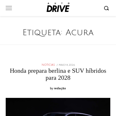
Etiqueta:
Acura
POSTED
MAIO 14, 2026
MAIO
NOTICIAS
ON
14,
Honda prepara berlina e SUV híbridos
2026
para 2028
by
redação