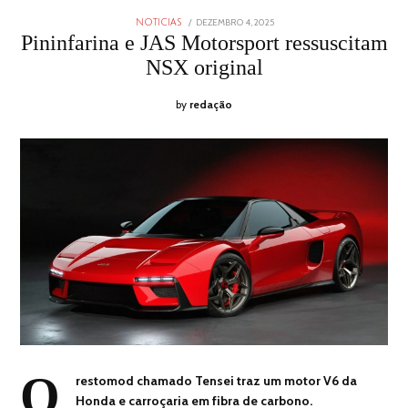
POSTED
DEZEMBRO 4, 2025
DEZEMBRO
NOTICIAS
ON
4,
Pininfarina e JAS Motorsport ressuscitam
2025
NSX original
by
redação
O
restomod chamado Tensei traz um motor V6 da
Honda e carroçaria em fibra de carbono.