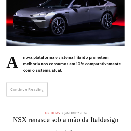
A
nova plataforma e sistema híbrido prometem
melhoria nos consumos em 10% comparativamente
com o sistema atual.
Continue Reading
POSTED
JANEIRO 12, 2026
JANEIRO
NOTICIAS
ON
11,
NSX renasce sob a mão da Italdesign
2026