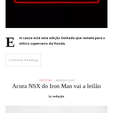
E
m causa está uma edição limitada que remete para o
mítico supercarro da Honda.
Continue Reading
POSTED
AGOSTO 13, 2025
AGOSTO
NOTICIAS
ON
13,
Acura NSX do Iron Man vai a leilão
2025
by
redação