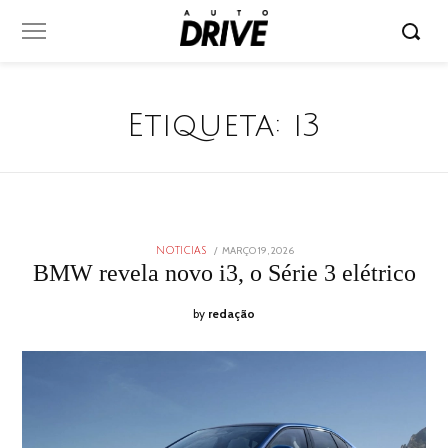
Etiqueta:
i3
POSTED
MARÇO 19, 2026
MARÇO
NOTICIAS
ON
19,
BMW revela novo i3, o Série 3 elétrico
2026
by
redação