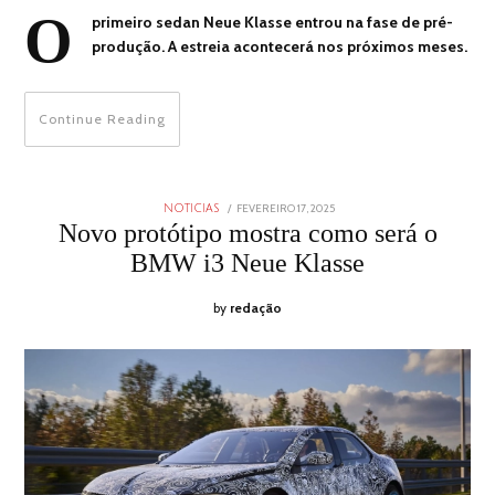
O
primeiro sedan Neue Klasse entrou na fase de pré-
produção. A estreia acontecerá nos próximos meses.
Continue Reading
POSTED
FEVEREIRO 17, 2025
FEVEREIRO
NOTICIAS
ON
17,
Novo protótipo mostra como será o
2025
BMW i3 Neue Klasse
by
redação