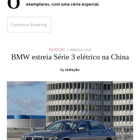
O
exemplares, com uma série especial.
Continue Reading
POSTED
MARÇO 31, 2022
MARÇO
NOTICIAS
ON
31,
BMW estreia Série 3 elétrico na China
2022
by
redação