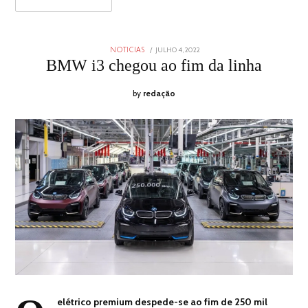
POSTED
JULHO 4, 2022
JULHO
NOTICIAS
ON
3,
BMW i3 chegou ao fim da linha
2022
by
redação
elétrico premium despede-se ao fim de 250 mil