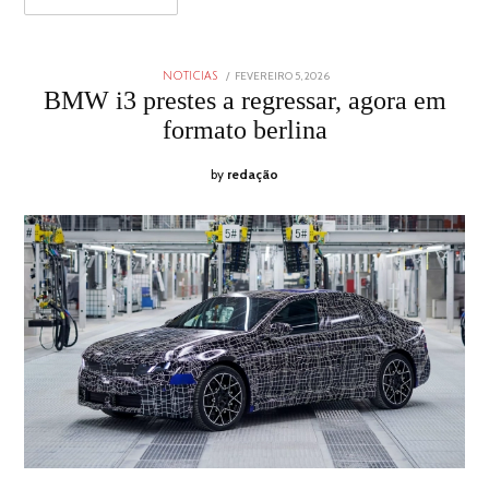
POSTED
FEVEREIRO 5, 2026
FEVEREIRO
NOTICIAS
ON
5,
BMW i3 prestes a regressar, agora em
2026
formato berlina
by
redação