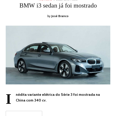
ON
9,
BMW i3 sedan já foi mostrado
2021
by
José Branco
I
nédita variante elétrica do Série 3 foi mostrada na
China com 340 cv.