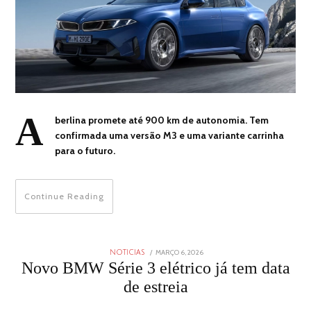
A
berlina promete até 900 km de autonomia. Tem
confirmada uma versão M3 e uma variante carrinha
para o futuro.
Continue Reading
POSTED
MARÇO 6, 2026
MARÇO
NOTICIAS
ON
6,
Novo BMW Série 3 elétrico já tem data
2026
de estreia