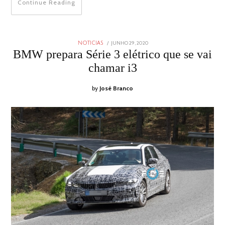
Continue Reading
POSTED
JUNHO 29, 2020
NOTICIAS
ON
BMW prepara Série 3 elétrico que se vai
chamar i3
by
José Branco