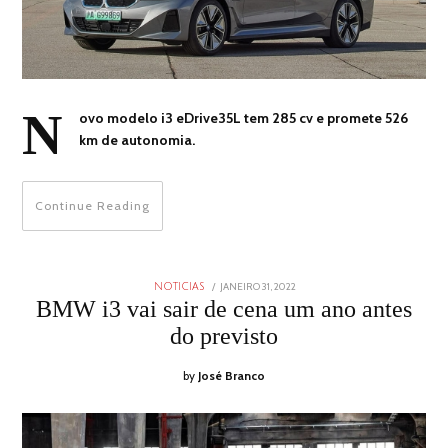
N
ovo modelo i3 eDrive35L tem 285 cv e promete 526
km de autonomia.
Continue Reading
POSTED
JANEIRO 31, 2022
JANEIRO
NOTICIAS
ON
31,
BMW i3 vai sair de cena um ano antes
2022
do previsto
by
José Branco