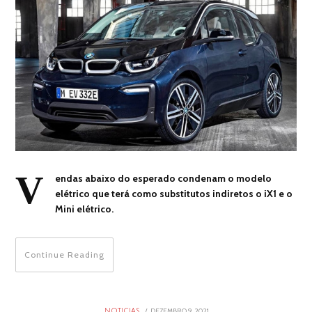
V
endas abaixo do esperado condenam o modelo
elétrico que terá como substitutos indiretos o iX1 e o
Mini elétrico.
Continue Reading
POSTED
DEZEMBRO 9, 2021
DEZEMBRO
NOTICIAS