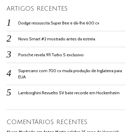
ARTIGOS RECENTES
Dodge ressuscita Super Bee e dá-lhe 600 cv
Novo Smart #2 mostrado antes da estreia
Porsche revela 911 Turbo S exclusivo
Supercarro com 700 cv muda produção de Inglaterra para
EUA
Lamborghini Revuelto SV bate recorde em Hockenheim
COMENTÁRIOS RECENTES
Alvaro Machado
em
Aston Martin celebra 25 anos do Vanquish