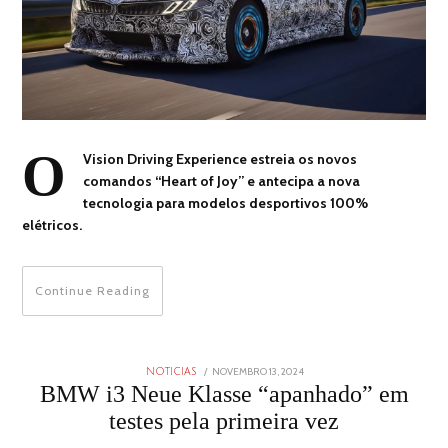
O
Vision Driving Experience estreia os novos
comandos “Heart of Joy” e antecipa a nova
tecnologia para modelos desportivos 100%
elétricos.
Continue Reading
POSTED
NOVEMBRO 13, 2024
NOVEMBRO
NOTICIAS
ON
13,
BMW i3 Neue Klasse “apanhado” em
2024
testes pela primeira vez