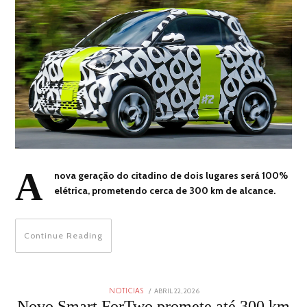
A
nova geração do citadino de dois lugares será 100%
elétrica, prometendo cerca de 300 km de alcance.
Continue Reading
POSTED
ABRIL 22, 2026
ABRIL
NOTICIAS
ON
22,
Novo Smart ForTwo promete até 300 km