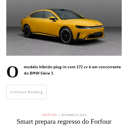
O
modelo híbrido plug-in com 272 cv é um concorrente
do BMW Série 3.
Continue Reading
POSTED
SETEMBRO 25, 2025
SETEMBRO
NOTICIAS
ON
25,
Smart prepara regresso do Forfour
2025