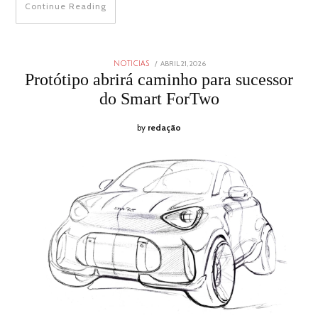
Continue Reading
POSTED
ABRIL 21, 2026
ABRIL
NOTICIAS
ON
21,
Protótipo abrirá caminho para sucessor
2026
do Smart ForTwo
by
redação