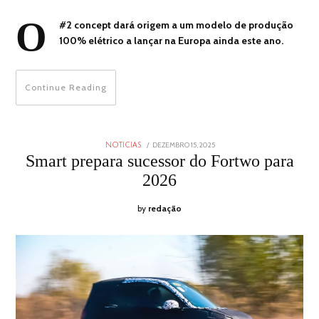
O
#2 concept dará origem a um modelo de produção
100% elétrico a lançar na Europa ainda este ano.
Continue Reading
POSTED
DEZEMBRO 15, 2025
DEZEMBRO
NOTICIAS
ON
15,
Smart prepara sucessor do Fortwo para
2025
2026
by
redação