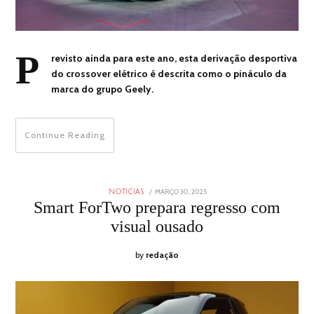
P
revisto ainda para este ano, esta derivação desportiva
do crossover elétrico é descrita como o pináculo da
marca do grupo Geely.
Continue Reading
POSTED
MARÇO 30, 2025
MARÇO
NOTICIAS
ON
30,
Smart ForTwo prepara regresso com
2025
visual ousado
by
redação