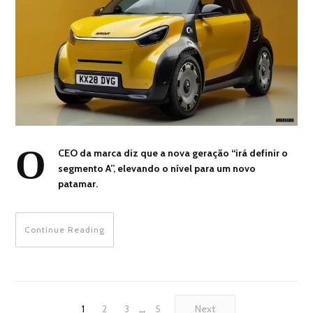
O
CEO da marca diz que a nova geração “irá definir o
segmento A”, elevando o nível para um novo
patamar.
Continue Reading
1
2
3
…
5
Next