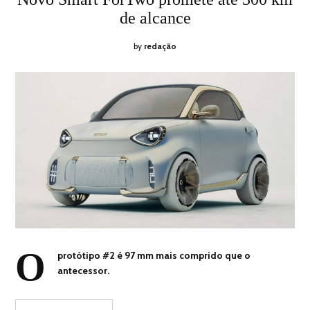
2026
de alcance
by
redação
O
protótipo #2 é 97 mm mais comprido que o
antecessor.