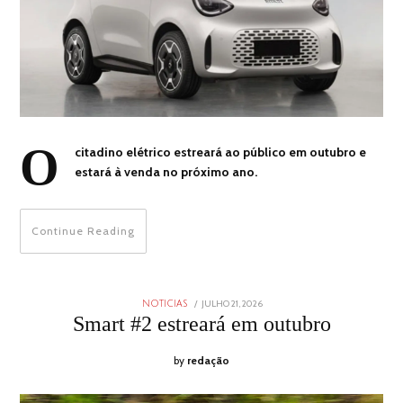
O
citadino elétrico estreará ao público em outubro e
estará à venda no próximo ano.
Continue Reading
POSTED
JULHO 21, 2026
JULHO
NOTICIAS
ON
21,
Smart #2 estreará em outubro
2026
by
redação