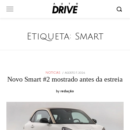
Etiqueta:
Smart
POSTED
AGOSTO 7, 2026
AGOSTO
NOTICIAS
ON
7,
Novo Smart #2 mostrado antes da estreia
2026
by
redação