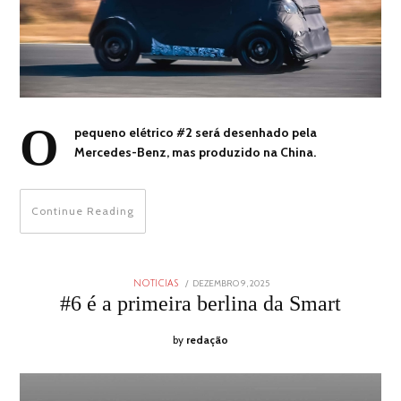
O
pequeno elétrico #2 será desenhado pela
Mercedes-Benz, mas produzido na China.
Continue Reading
POSTED
DEZEMBRO 9, 2025
DEZEMBRO
NOTICIAS
ON
9,
#6 é a primeira berlina da Smart
2025
by
redação