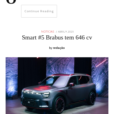
Continue Reading
POSTED
ABRIL 9, 2025
ABRIL
NOTICIAS
ON
9,
Smart #5 Brabus tem 646 cv
2025
by
redação