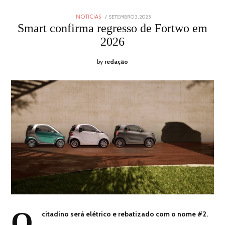
POSTED
SETEMBRO 3, 2025
SETEMBRO
NOTICIAS
ON
2,
Smart confirma regresso de Fortwo em
2025
2026
by
redação
O
citadino será elétrico e rebatizado com o nome #2.