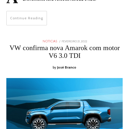
Continue Reading
POSTED
FEVEREIRO 21, 2022
FEVEREIRO
NOTICIAS
ON
21,
VW confirma nova Amarok com motor
2022
V6 3.0 TDI
by
José Branco