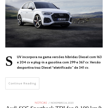
S
UV incorpora na gama versões híbridas Diesel com 163
e 204 cv e plug-in a gasolina com 299 e 367 cv. Versão
desportiva traz Diesel “eletrificado” de 341 cv.
Continue Reading
POSTED
NOVEMBRO 26, 2020
NOTICIAS
ON