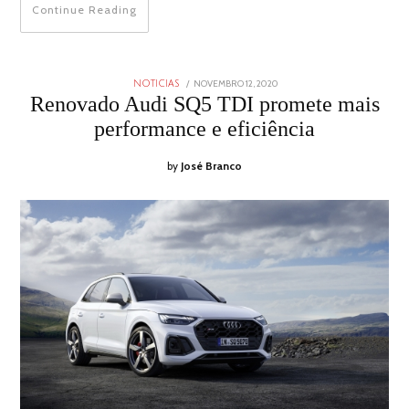
Continue Reading
POSTED
NOVEMBRO 12, 2020
NOVEMBRO
NOTICIAS
ON
12,
Renovado Audi SQ5 TDI promete mais
2020
performance e eficiência
by
José Branco