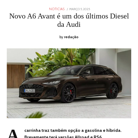
POSTED
MARÇO 5, 2025
MARÇO
NOTICIAS
ON
5,
Novo A6 Avant é um dos últimos Diesel
2025
da Audi
by
redação
A
carrinha traz também opção a gasolina e híbrida.
Brevemente terá versões Allroad e RS6.