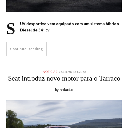
S
UV desportivo vem equipado com um sistema híbrido
Diesel de 341 cv.
Continue Reading
POSTED
SETEMBRO 4, 2020
NOTICIAS
ON
Seat introduz novo motor para o Tarraco
by
redação