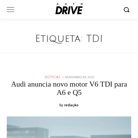
Etiqueta:
TDI
POSTED
NOVEMBRO 28, 2025
NOVEMBRO
NOTICIAS
ON
28,
Audi anuncia novo motor V6 TDI para
2025
A6 e Q5
by
redação