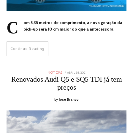
C
om 5,35 metros de comprimento, a nova geração da
pick-up será 10 cm maior do que a antecessora.
Continue Reading
POSTED
ABRIL 28, 2021
ABRIL
NOTICIAS
ON
27,
Renovados Audi Q5 e SQ5 TDI já tem
2021
preços
by
José Branco