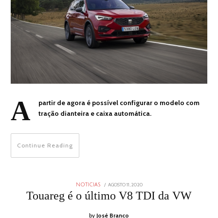
A
partir de agora é possível configurar o modelo com
tração dianteira e caixa automática.
Continue Reading
POSTED
AGOSTO 11, 2020
AGOSTO
NOTICIAS
ON
10,
Touareg é o último V8 TDI da VW
2020
by
José Branco