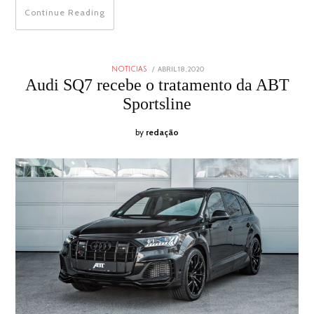
Continue Reading
POSTED
ABRIL 18, 2020
NOTICIAS
ON
Audi SQ7 recebe o tratamento da ABT
Sportsline
by
redação