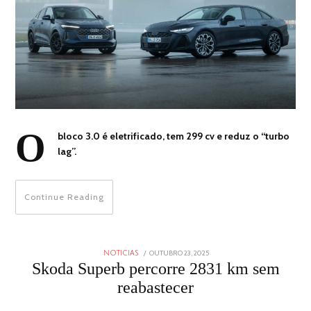
O
bloco 3.0 é eletrificado, tem 299 cv e reduz o “turbo
lag”.
Continue Reading
POSTED
OUTUBRO 23, 2025
OUTUBRO
NOTICIAS
ON
23,
Skoda Superb percorre 2831 km sem
2025
reabastecer