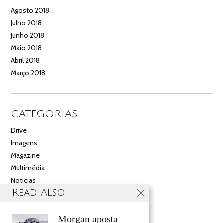
Agosto 2018
Julho 2018
Junho 2018
Maio 2018
Abril 2018
Março 2018
CATEGORIAS
Drive
Imagens
Magazine
Multimédia
Noticias
Read Also
Salão
Videos
Morgan aposta