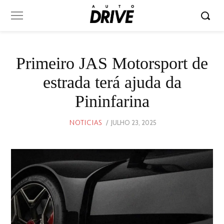
Primeiro JAS Motorsport de
estrada terá ajuda da
Pininfarina
POSTED
JULHO 23, 2025
JULHO
NOTICIAS
ON
23,
2025