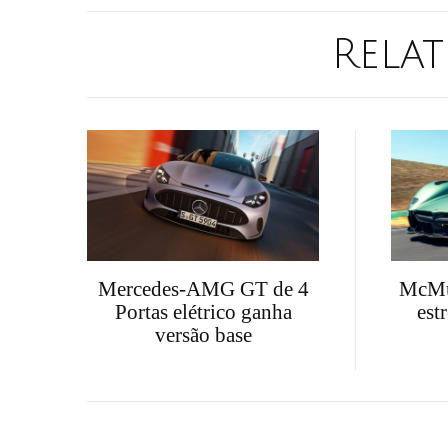
Relat
McMur
Mercedes-AMG GT de 4
est
Portas elétrico ganha
versão base