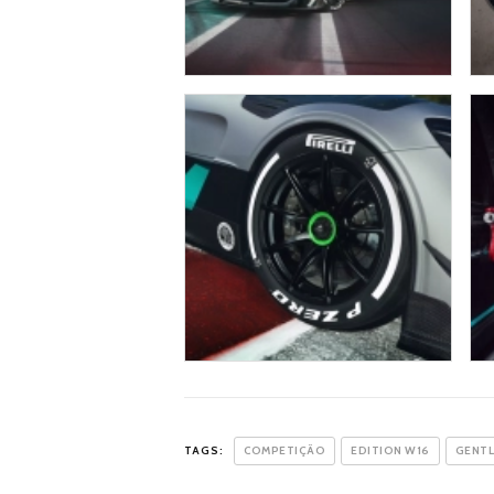
TAGS:
COMPETIÇÃO
EDITION W16
GENTL