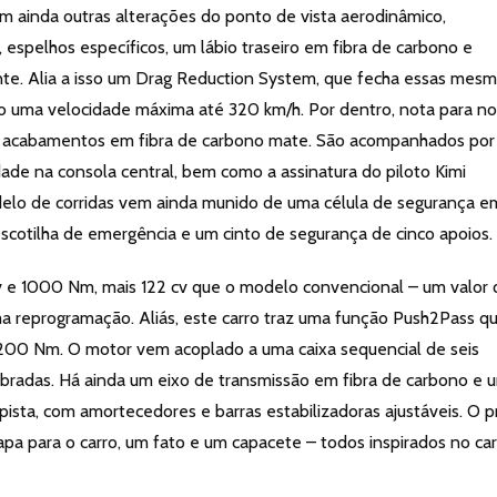
tem ainda outras alterações do ponto de vista aerodinâmico,
espelhos específicos, um lábio traseiro em fibra de carbono e
ente. Alia a isso um Drag Reduction System, que fecha essas mes
indo uma velocidade máxima até 320 km/h. Por dentro, nota para n
e acabamentos em fibra de carbono mate. São acompanhados po
ade na consola central, bem como a assinatura do piloto Kimi
odelo de corridas vem ainda munido de uma célula de segurança e
escotilha de emergência e um cinto de segurança de cinco apoios.
 e 1000 Nm, mais 122 cv que o modelo convencional – um valor 
uma reprogramação. Aliás, este carro traz uma função Push2Pass q
200 Nm. O motor vem acoplado a uma caixa sequencial de seis
libradas. Há ainda um eixo de transmissão em fibra de carbono e 
ista, com amortecedores e barras estabilizadoras ajustáveis. O 
apa para o carro, um fato e um capacete – todos inspirados no ca