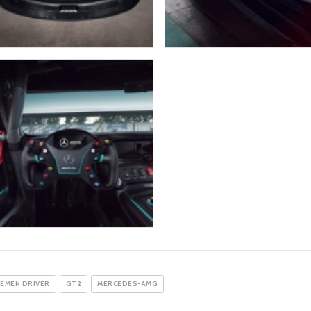
EMEN DRIVER
GT2
MERCEDES-AMG