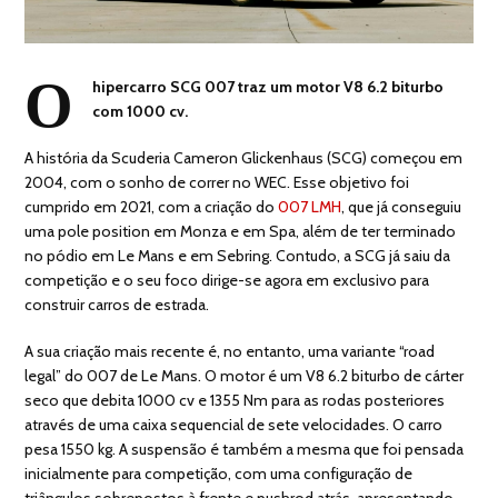
O
hipercarro SCG 007 traz um motor V8 6.2 biturbo
com 1000 cv.
A história da Scuderia Cameron Glickenhaus (SCG) começou em
2004, com o sonho de correr no WEC. Esse objetivo foi
cumprido em 2021, com a criação do
007 LMH
, que já conseguiu
uma pole position em Monza e em Spa, além de ter terminado
no pódio em Le Mans e em Sebring. Contudo, a SCG já saiu da
competição e o seu foco dirige-se agora em exclusivo para
construir carros de estrada.
A sua criação mais recente é, no entanto, uma variante “road
legal” do 007 de Le Mans. O motor é um V8 6.2 biturbo de cárter
seco que debita 1000 cv e 1355 Nm para as rodas posteriores
através de uma caixa sequencial de sete velocidades. O carro
pesa 1550 kg. A suspensão é também a mesma que foi pensada
inicialmente para competição, com uma configuração de
triângulos sobrepostos à frente e pushrod atrás, apresentando