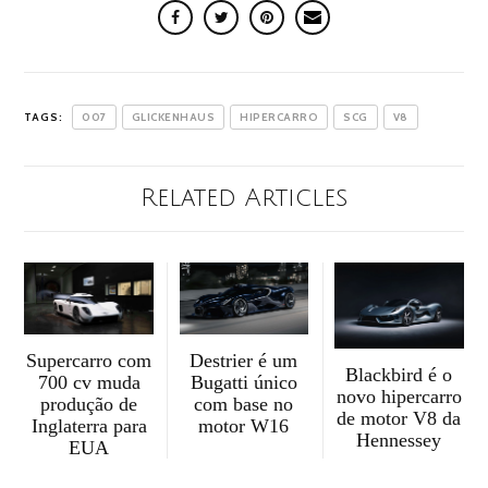
TAGS:
007
GLICKENHAUS
HIPERCARRO
SCG
V8
Related Articles
Supercarro com
Destrier é um
Blackbird é o
700 cv muda
Bugatti único
novo hipercarro
produção de
com base no
de motor V8 da
Inglaterra para
motor W16
Hennessey
EUA