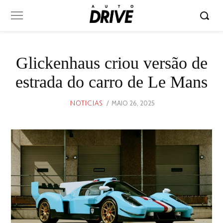
Glickenhaus criou versão de
estrada do carro de Le Mans
POSTED
MAIO 26, 2025
MAIO
NOTICIAS
ON
26,
2025