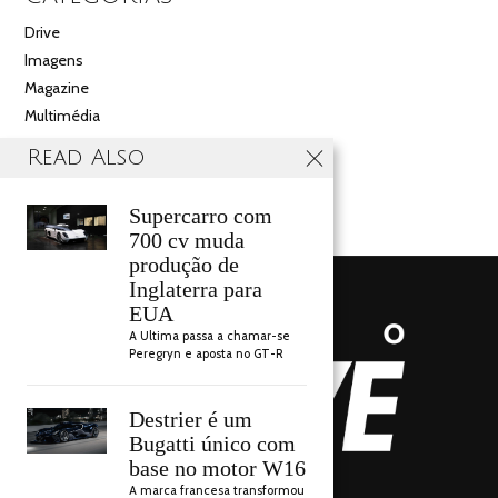
Drive
Imagens
Magazine
Multimédia
Noticias
Read Also
Salão
Videos
Supercarro com
700 cv muda
produção de
Inglaterra para
EUA
A Ultima passa a chamar-se
Peregryn e aposta no GT-R
Destrier é um
Bugatti único com
base no motor W16
AUTO DRIVE 2018
A marca francesa transformou