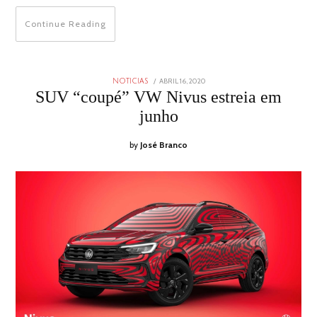
Continue Reading
POSTED
ABRIL 16, 2020
NOTICIAS
ON
SUV “coupé” VW Nivus estreia em
junho
by
José Branco