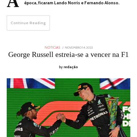
A
época, ficaram Lando Norris e Fernando Alonso.
Continue Reading
POSTED
NOVEMBRO 14, 2022
NOVEMBRO
NOTICIAS
ON
14,
George Russell estreia-se a vencer na F1
2022
by
redação