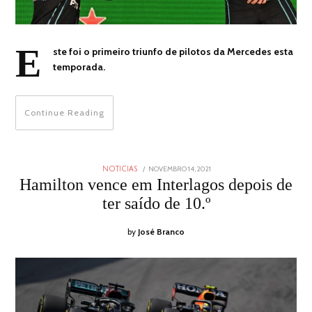
E
ste foi o primeiro triunfo de pilotos da Mercedes esta
temporada.
Continue Reading
POSTED
NOVEMBRO 14, 2021
NOVEMBRO
NOTICIAS
ON
14,
Hamilton vence em Interlagos depois de
2021
ter saído de 10.º
by
José Branco