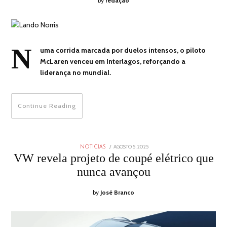
by
redação
N
uma corrida marcada por duelos intensos, o piloto
McLaren venceu em Interlagos, reforçando a
liderança no mundial.
Continue Reading
POSTED
AGOSTO 5, 2025
AGOSTO
NOTICIAS
ON
5,
VW revela projeto de coupé elétrico que
2025
nunca avançou
by
José Branco