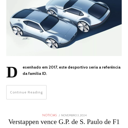
D
esenhado em 2017, este desportivo seria a referência
da família ID.
Continue Reading
POSTED
NOVEMBRO 3, 2024
NOVEMBRO
NOTICIAS
ON
3,
Verstappen vence G.P. de S. Paulo de F1
2024