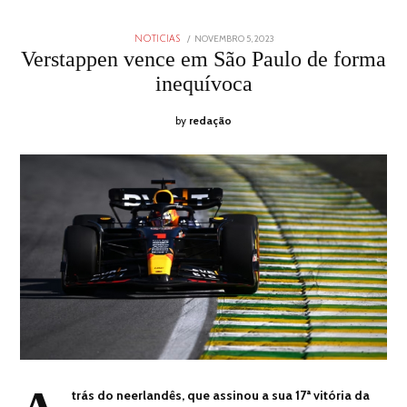
POSTED
NOVEMBRO 5, 2023
NOVEMBRO
NOTICIAS
ON
5,
Verstappen vence em São Paulo de forma
2023
inequívoca
by
redação
trás do neerlandês, que assinou a sua 17ª vitória da