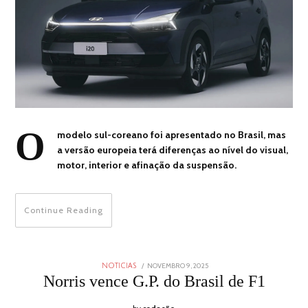
O
modelo sul-coreano foi apresentado no Brasil, mas
a versão europeia terá diferenças ao nível do visual,
motor, interior e afinação da suspensão.
Continue Reading
POSTED
NOVEMBRO 9, 2025
NOVEMBRO
NOTICIAS
ON
9,
Norris vence G.P. do Brasil de F1
2025