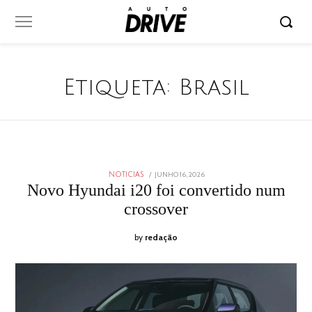
Etiqueta:
Brasil
POSTED
JUNHO 16, 2026
JUNHO
NOTICIAS
ON
16,
Novo Hyundai i20 foi convertido num
2026
crossover
by
redação