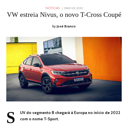
POSTED
MAIO 28, 2020
NOTICIAS
ON
VW estreia Nivus, o novo T-Cross Coupé
by
José Branco
S
UV do segmento B chegará à Europa no início de 2022
com o nome T-Sport.