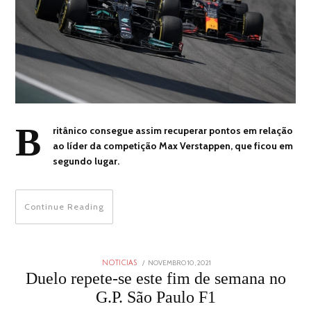
B
ritânico consegue assim recuperar pontos em relação
ao líder da competição Max Verstappen, que ficou em
segundo lugar.
Continue Reading
POSTED
NOVEMBRO 10, 2021
NOVEMBRO
NOTICIAS
ON
10,
Duelo repete-se este fim de semana no
2021
G.P. São Paulo F1