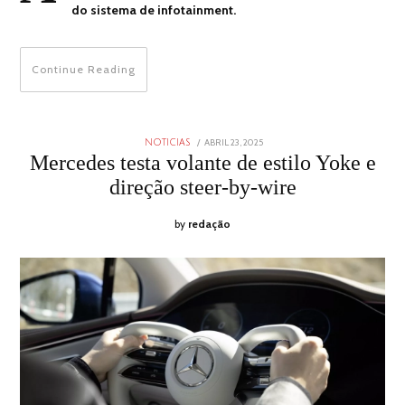
do sistema de infotainment.
Continue Reading
POSTED
ABRIL 23, 2025
ABRIL
NOTICIAS
ON
23,
Mercedes testa volante de estilo Yoke e
2025
direção steer-by-wire
by
redação