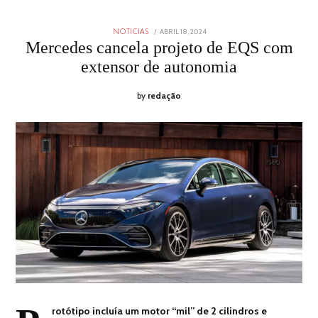
POSTED
ABRIL 18, 2024
ABRIL
NOTICIAS
ON
18,
Mercedes cancela projeto de EQS com
2024
extensor de autonomia
by
redação
rotótipo incluía um motor “mil” de 2 cilindros e