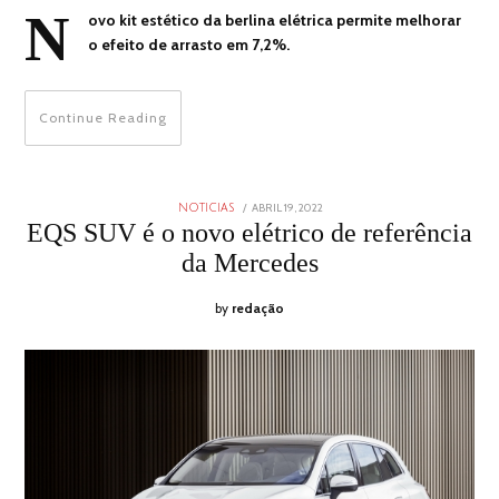
N
ovo kit estético da berlina elétrica permite melhorar
o efeito de arrasto em 7,2%.
Continue Reading
POSTED
ABRIL 19, 2022
ABRIL
NOTICIAS
ON
19,
EQS SUV é o novo elétrico de referência
2022
da Mercedes
by
redação