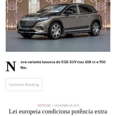
N
ova variante luxuosa do EQS SUV traz 658 cv e 950
Nm.
Continue Reading
POSTED
NOVEMBRO 28, 2022
NOVEMBRO
NOTICIAS
ON
28,
Lei europeia condiciona potência extra
2022