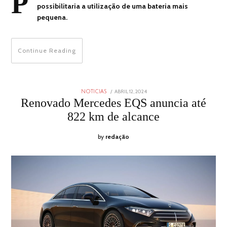
P
possibilitaria a utilização de uma bateria mais
pequena.
Continue Reading
POSTED
ABRIL 12, 2024
ABRIL
NOTICIAS
ON
12,
Renovado Mercedes EQS anuncia até
2024
822 km de alcance
by
redação