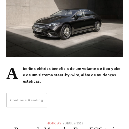
A
berlina elétrica beneficia de um volante de tipo yoke
e de um sistema steer-by-wire, além de mudanças
estéticas.
Continue Reading
POSTED
ABRIL 6, 2026
ABRIL
NOTICIAS
ON
12,