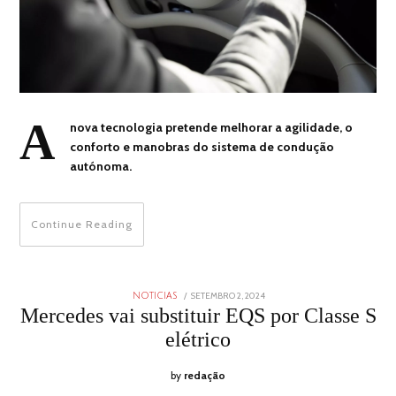
A
nova tecnologia pretende melhorar a agilidade, o
conforto e manobras do sistema de condução
autónoma.
Continue Reading
POSTED
SETEMBRO 2, 2024
SETEMBRO
NOTICIAS
ON
2,
Mercedes vai substituir EQS por Classe S
2024
elétrico
by
redação