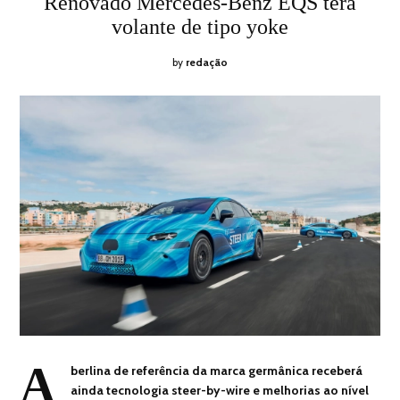
Renovado Mercedes-Benz EQS terá
2026
volante de tipo yoke
by
redação
A
berlina de referência da marca germânica receberá
ainda tecnologia steer-by-wire e melhorias ao nível