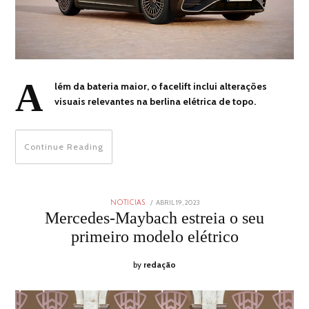
A
lém da bateria maior, o facelift inclui alterações
visuais relevantes na berlina elétrica de topo.
Continue Reading
POSTED
ABRIL 19, 2023
ABRIL
NOTICIAS
ON
19,
Mercedes-Maybach estreia o seu
2023
primeiro modelo elétrico
by
redação