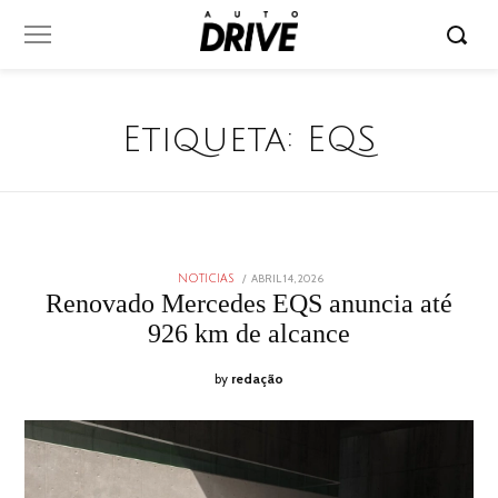
Etiqueta:
EQS
POSTED
ABRIL 14, 2026
ABRIL
NOTICIAS
ON
14,
Renovado Mercedes EQS anuncia até
2026
926 km de alcance
by
redação