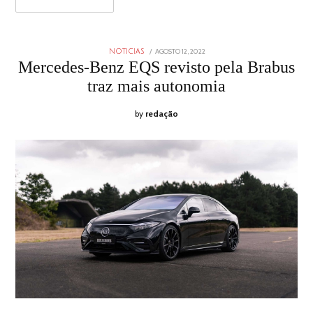
POSTED
AGOSTO 12, 2022
AGOSTO
NOTICIAS
ON
12,
Mercedes-Benz EQS revisto pela Brabus
2022
traz mais autonomia
by
redação